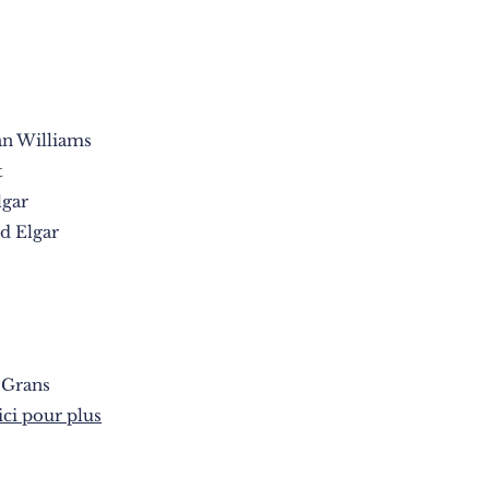
an Williams
t
lgar
rd Elgar
 Grans
ici pour plus