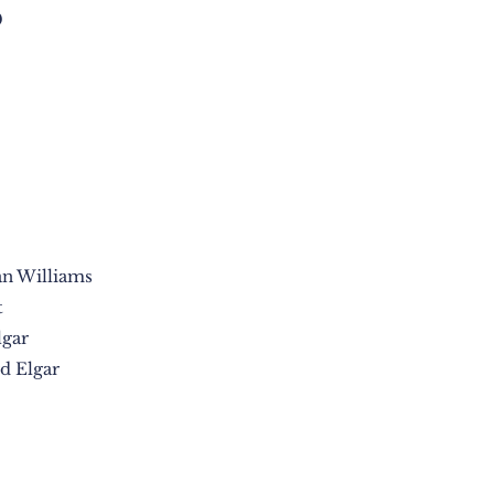
0
an Williams
t
lgar
rd Elgar