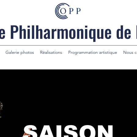
e Philharmonique de
Galerie photos
Réalisations
Programmation artistique
Nous c
SAISON